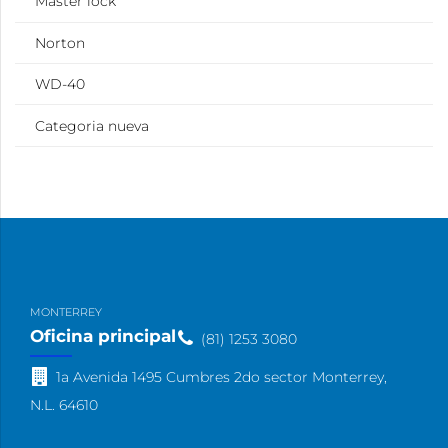
Master lock
Norton
WD-40
Categoria nueva
MONTERREY
Oficina principal
(81) 1253 3080
1a Avenida 1495 Cumbres 2do sector Monterrey,
N.L. 64610