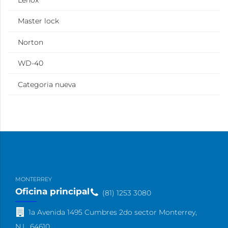
Lenox
Master lock
Norton
WD-40
Categoria nueva
MONTERREY
Oficina principal
(81) 1253 3080
1a Avenida 1495 Cumbres 2do sector Monterrey,
N.L. 64610