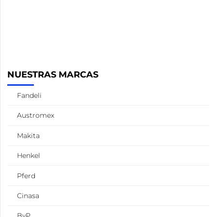
Equipo
Chalecos
de
seguridad
NUESTRAS MARCAS
Fandeli
Austromex
Makita
Henkel
Pferd
Cinasa
ByP