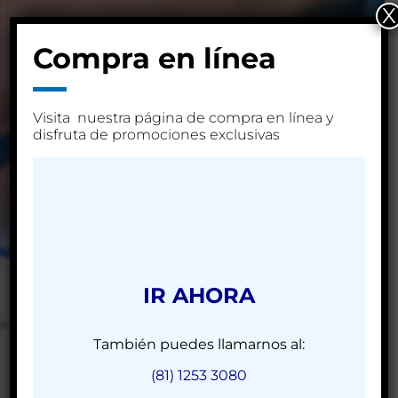
X
Compra en línea
Visita nuestra página de compra en línea y
disfruta de promociones exclusivas
Compra en
línea
IR AHORA
Los expertos en abrasivos y
También puedes llamarnos al:
herramientas de alta calidad
(81) 1253 3080