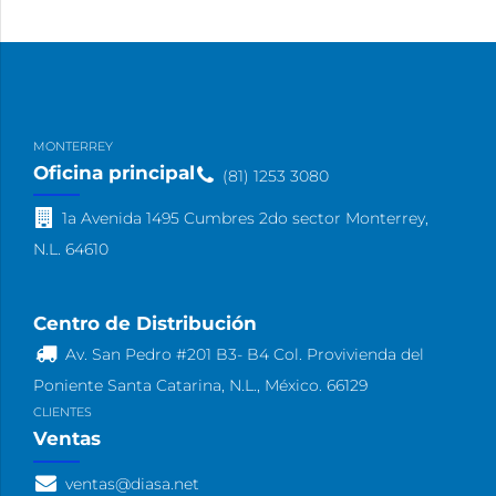
MONTERREY
Oficina principal
(81) 1253 3080
1a Avenida 1495 Cumbres 2do sector Monterrey,
N.L. 64610
Centro de Distribución
Av. San Pedro #201 B3- B4 Col. Provivienda del
Poniente Santa Catarina, N.L., México. 66129
CLIENTES
Ventas
ventas@diasa.net